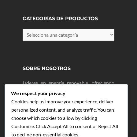
CATEGORÍAS DE PRODUCTOS
SOBRE NOSOTROS
Líderes en energía renovable, ofreciendo
soluciones innovadoras y sostenibles para
We respect your privacy
un mañana más brillante.
Cookies help us improve your experience, deliver
personalized content, and analyze traffic. You can
REDES SOCIALES
choose which cookies to allow by clicking
Customize
. Click
Accept All
to consent or
Reject All
Facebook:
¡Síguenos!
to decline non-essential cookies.
Instagram:
¡Síguenos!